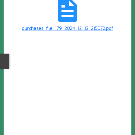
purchases_file_179_2024_12_13_215072.pdf