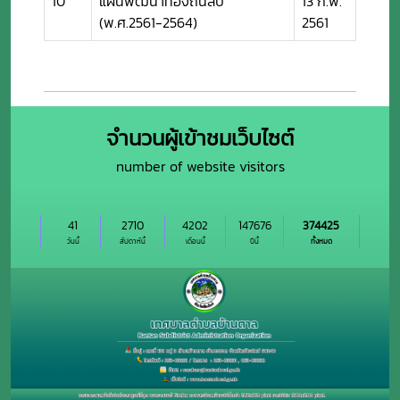
10
แผนพัฒนาท้องถิ่นสี่ปี
13 ก.พ.
(พ.ศ.2561-2564)
2561
จำนวนผู้เข้าชมเว็บไซต์
number of website visitors
41
2710
4202
147676
374425
วันนี้
สัปดาห์นี้
เดือนนี้
ปีนี้
ทั้งหมด