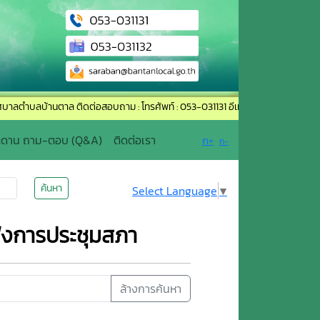
บ้านตาล ติดต่อสอบถาม : โทรศัพท์ : 053-031131 อีเมล์ : saraban@bantanlocal.go
ะดาน ถาม-ตอบ (Q&A)
ติดต่อเรา
ก+
ก-
ค้นหา
Select Language
▼
ฟังการประชุมสภา
ล้างการค้นหา