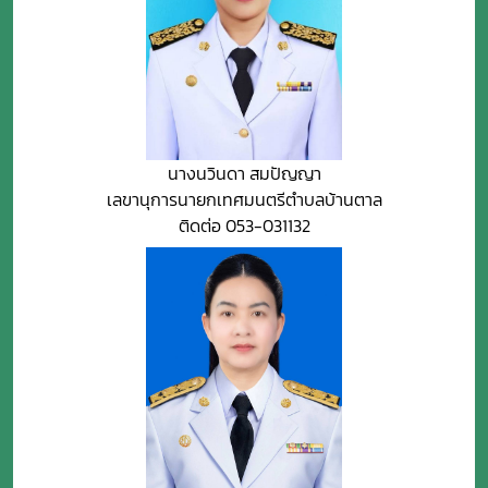
นางนวินดา สมปัญญา
เลขานุการนายกเทศมนตรีตำบลบ้านตาล
ติดต่อ 053-031132