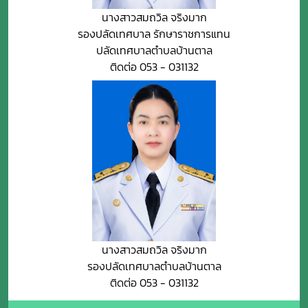
นางสาวสมถวิล จริงมาก
รองปลัดเทศบาล รักษาราชการแทน
ปลัดเทศบาลตำบลบ้านตาล
ติดต่อ 053 - 031132
นางสาวสมถวิล จริงมาก
รองปลัดเทศบาลตำบลบ้านตาล
ติดต่อ 053 - 031132