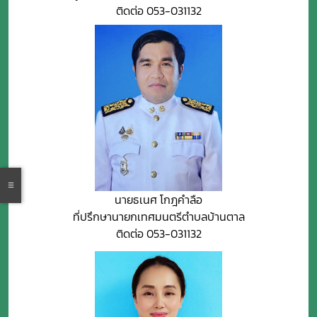
ติดต่อ 053-031132
นายธเนศ โกฎคำลือ
ที่ปรึกษานายกเทศมนตรีตำบลบ้านตาล
ติดต่อ 053-031132