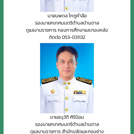
นายนพดล โกฎคำลือ
รองนายกเทศมนตรีตำบลบ้านตาล
ดูแลงานราชการ กองการศึกษาและกองคลัง
ติดต่อ 053-031132
นายอนุวัติ ศิริป้อม
รองนายกเทศมนตรีตำบลบ้านตาล
ดูแลงานราชการ สำนักปลัดและกองช่าง