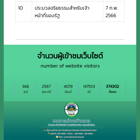
10
ประมวลจริยธรรมสำหรับเจ้า
7 ก.พ.
หน้าที่ของรัฐ
2566
จำนวนผู้เข้าชมเว็บไซต์
number of website visitors
368
2587
4079
147553
374302
วันนี้
สัปดาห์นี้
เดือนนี้
ปีนี้
ทั้งหมด