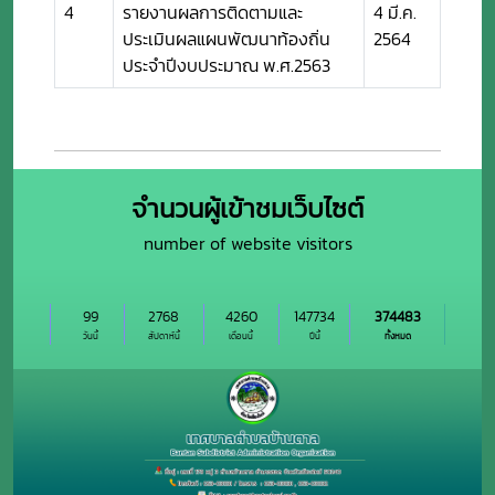
4
รายงานผลการติดตามและ
4 มี.ค.
ประเมินผลแผนพัฒนาท้องถิ่น
2564
ประจำปีงบประมาณ พ.ศ.2563
จำนวนผู้เข้าชมเว็บไซต์
number of website visitors
99
2768
4260
147734
374483
วันนี้
สัปดาห์นี้
เดือนนี้
ปีนี้
ทั้งหมด